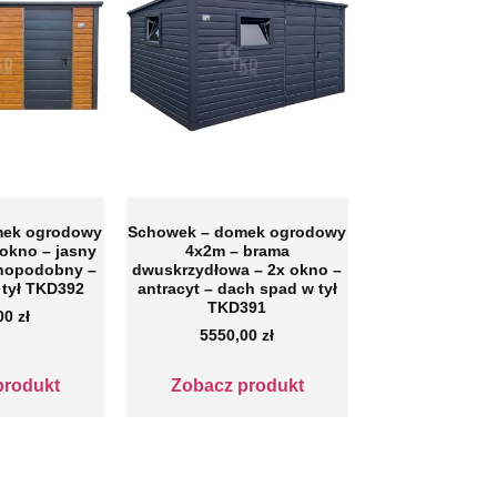
mek ogrodowy
Schowek – domek ogrodowy
 okno – jasny
4x2m – brama
wnopodobny –
dwuskrzydłowa – 2x okno –
 tył TKD392
antracyt – dach spad w tył
TKD391
,00
zł
5550,00
zł
produkt
Zobacz produkt