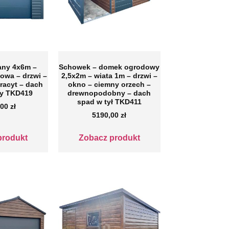
zany 4x6m –
Schowek – domek ogrodowy
owa – drzwi –
2,5x2m – wiata 1m – drzwi –
tracyt – dach
okno – ciemny orzech –
y TKD419
drewnopodobny – dach
spad w tył TKD411
,00
zł
5190,00
zł
produkt
Zobacz produkt