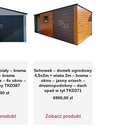
biały – brama
Schowek – domek ogrodowy
– brama
4,5x2m + wiata 2m – brama –
 – 4x okno –
okno – jasny orzech –
nny TKD387
drewnopodobny – dach
spad w tył TKD371
,00
zł
6900,00
zł
produkt
Zobacz produkt