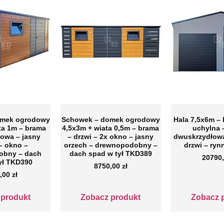
omek ogrodowy
Schowek – domek ogrodowy
Hala 7,5x6m – 
ta 1m – brama
4,5x3m + wiata 0,5m – brama
uchylna 
owa – jasny
– drzwi – 2x okno – jasny
dwuskrzydłowa
– okno –
orzech – drewnopodobny –
drzwi – ry
obny – dach
dach spad w tył TKD389
20790
ył TKD390
8750,00
zł
,00
zł
 produkt
Zobacz produkt
Zobacz 