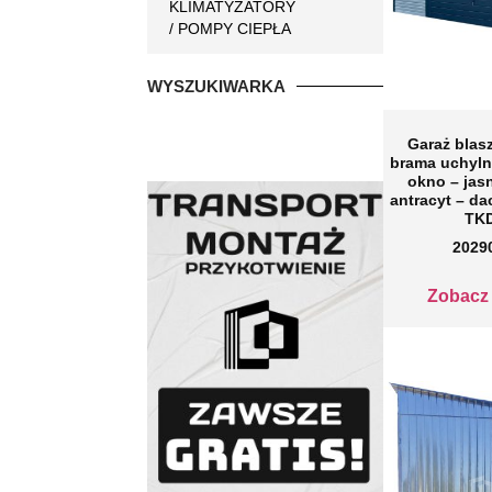
KLIMATYZATORY
/ POMPY CIEPŁA
WYSZUKIWARKA
Garaż bla
brama uchylna
okno – jas
antracyt – d
TK
2029
Zobacz