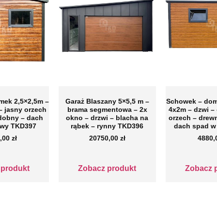
mek 2,5×2,5m –
Garaż Blaszany 5×5,5 m –
Schowek – do
– jasny orzech
brama segmentowa – 2x
4x2m – dzwi –
dobny – dach
okno – drzwi – blacha na
orzech – dre
wy TKD397
rąbek – rynny TKD396
dach spad w
,00
zł
20750,00
zł
4880
 produkt
Zobacz produkt
Zobacz 