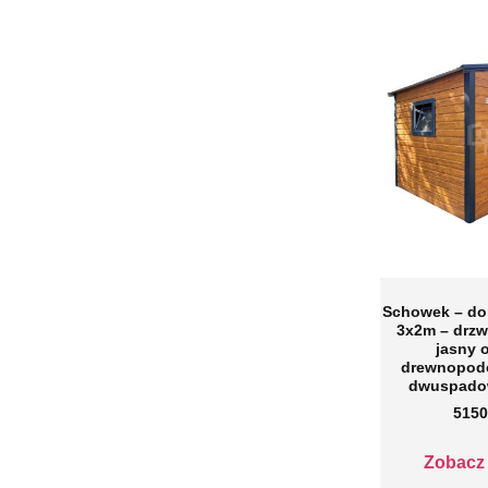
Schowek – d
3x2m – drzw
jasny 
drewnopod
dwuspado
5150
Zobacz