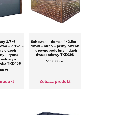
any 3,7×6 –
Schowek – domek 4×2,5m –
owa – drzwi –
drzwi – okno – jasny orzech
ny orzech –
– drewnopodobny – dach
y – rynna –
dwuspadowy TKD398
padowy –
5350,00
zł
wka TKD406
,00
zł
produkt
Zobacz produkt