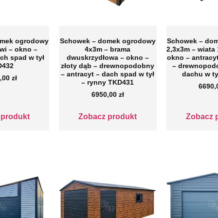
omek ogrodowy
Schowek – domek ogrodowy
Schowek – do
wi – okno –
4x3m – brama
2,3x3m – wiata 
ach spad w tył
dwuskrzydłowa – okno –
okno – antracy
D432
złoty dąb – drewnopodobny
– drewnopod
– antracyt – dach spad w tył
dachu w t
,00
zł
– rynny TKD431
6690
6950,00
zł
 produkt
Zobacz produkt
Zobacz 