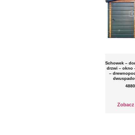
Schowek – do
drzwi – okno 
– drewnopo
dwuspado
4880
Zobacz