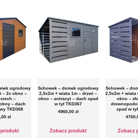
omek ogrodowy
Schowek – domek ogrodowy
Schowek – do
i – 2x okno –
2,5x2m + wiata 1m – drzwi –
2,5x2m + wiata 
orzech –
okno – antracyt – dach spad
okno – zł
obny – dach
w tył TKD367
drewnopodo
wy TKD368
spad w ty
4960,00
zł
,00
zł
4760
 produkt
Zobacz produkt
Zobacz 