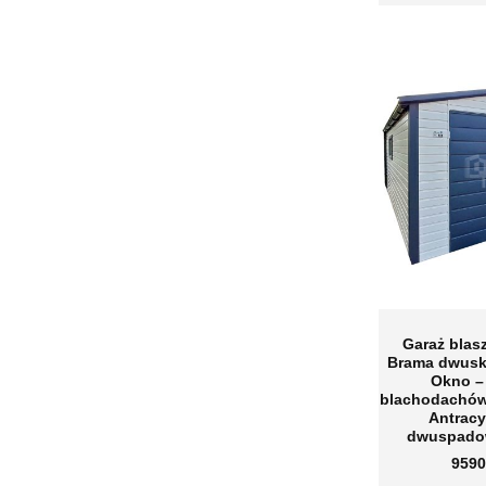
Garaż blas
Brama dwusk
Okno –
blachodachów
Antracy
dwuspado
9590