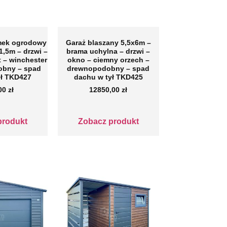
mek ogrodowy
Garaż blaszany 5,5x6m –
1,5m – drzwi –
brama uchylna – drzwi –
t – winchester
okno – ciemny orzech –
obny – spad
drewnopodobny – spad
ył TKD427
dachu w tył TKD425
,00
zł
12850,00
zł
produkt
Zobacz produkt