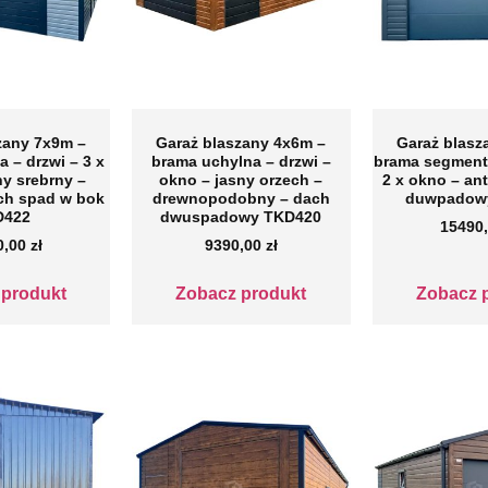
szany 7x9m –
Garaż blaszany 4x6m –
Garaż blas
 – drzwi – 3 x
brama uchylna – drzwi –
brama segment
ny srebrny –
okno – jasny orzech –
2 x okno – an
ach spad w bok
drewnopodobny – dach
duwpadow
D422
dwuspadowy TKD420
15490
0,00
zł
9390,00
zł
 produkt
Zobacz produkt
Zobacz 