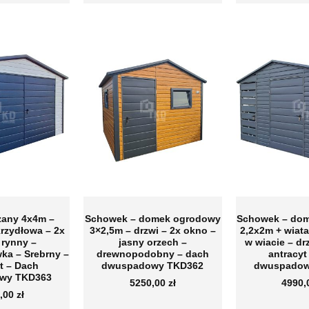
zany 4x4m –
Schowek – domek ogrodowy
Schowek – do
rzydłowa – 2x
3×2,5m – drzwi – 2x okno –
2,2x2m + wiata
 rynny –
jasny orzech –
w wiacie – dr
ka – Srebrny –
drewnopodobny – dach
antracyt
t – Dach
dwuspadowy TKD362
dwuspadow
wy TKD363
5250,00
zł
4990
,00
zł