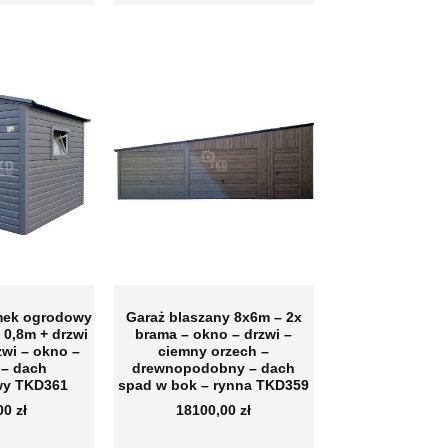
mek ogrodowy
Garaż blaszany 8x6m – 2x
 0,8m + drzwi
brama – okno – drzwi –
zwi – okno –
ciemny orzech –
 – dach
drewnopodobny – dach
y TKD361
spad w bok – rynna TKD359
,00
zł
18100,00
zł