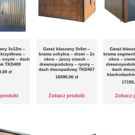
zany 3x12m –
Garaż blaszany 5x6m –
Garaż blasz
krzydłowa –
brama uchylna – drzwi – 2x
brama segment
– ocynk – dach
okno – jasny orzech –
okno – ciem
ok TKD409
drewnopodobny – rynny –
drewnopodobn
dach dwuspadowy TKD407
dach dwus
0,00
zł
blachodachó
16590,00
zł
17150
 produkt
Zobacz produkt
Zobacz 