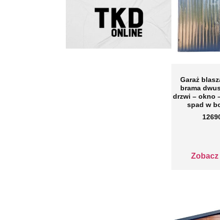
Garaż blas
brama dwus
drzwi – okno 
spad w b
1269
Zobacz