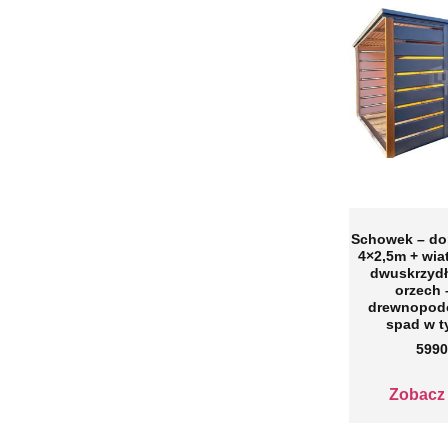
Schowek – d
4×2,5m + wia
dwuskrzydł
orzech 
drewnopod
spad w t
5990
Zobacz