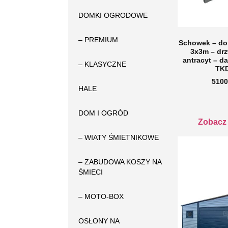
DOMKI OGRODOWE
– PREMIUM
Schowek – d
3x3m – drz
antracyt – d
– KLASYCZNE
TK
5100
HALE
DOM I OGRÓD
Zobacz
– WIATY ŚMIETNIKOWE
– ZABUDOWA KOSZY NA
ŚMIECI
– MOTO-BOX
OSŁONY NA