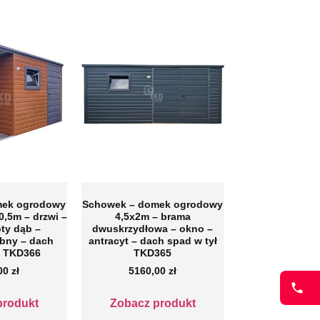
mek ogrodowy
Schowek – domek ogrodowy
0,5m – drzwi –
4,5x2m – brama
oty dąb –
dwuskrzydłowa – okno –
bny – dach
antracyt – dach spad w tył
ł TKD366
TKD365
,00
zł
5160,00
zł
produkt
Zobacz produkt