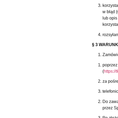
korzyst
w błąd (
lub opis
korzyst
rozsyła
§ 3 WARUN
Zamówie
poprzez
(
https://
za pośr
telefon
Do zawa
przez S
Po złoż