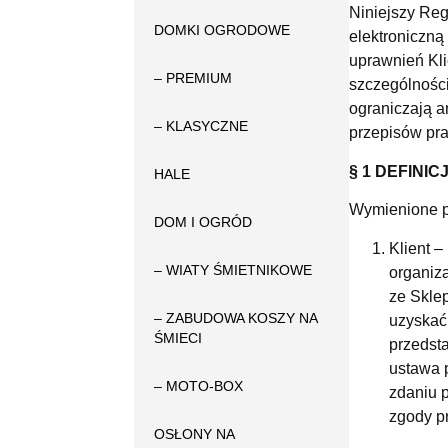
Niniejszy Reg
DOMKI OGRODOWE
elektroniczną
uprawnień Kl
– PREMIUM
szczególnośc
ograniczają a
– KLASYCZNE
przepisów pr
§ 1 DEFINIC
HALE
Wymienione po
DOM I OGRÓD
Klient –
– WIATY ŚMIETNIKOWE
organiz
ze Skle
– ZABUDOWA KOSZY NA
uzyskać
ŚMIECI
przedst
ustawa 
– MOTO-BOX
zdaniu 
zgody p
OSŁONY NA