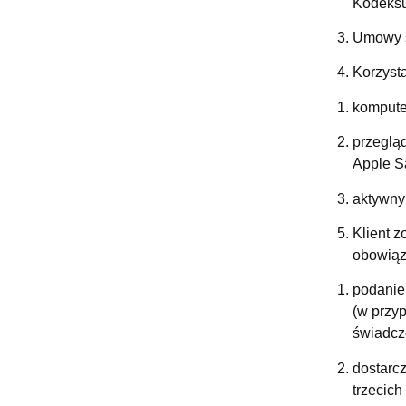
Kodeksu
Umowy s
Korzyst
komputer
przegląd
Apple Sa
aktywny
Klient 
obowiąz
podanie
(w przy
świadcz
dostarcz
trzecich