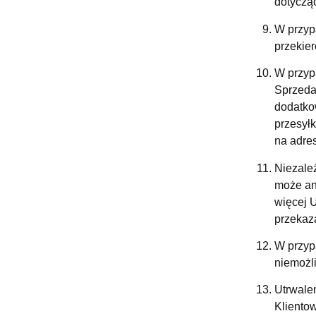
dotyczą
W przypa
przekie
W przyp
Sprzeda
dodatko
przesył
na adres
Niezale
może an
więcej 
przekaz
W przyp
niemożl
Utrwale
Kliento