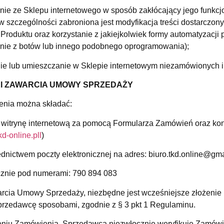
anie ze Sklepu internetowego w sposób zakłócający jego fun
w szczególności zabroniona jest modyfikacja treści dostarczon
 Produktu oraz korzystanie z jakiejkolwiek formy automatyzacj
anie z botów lub innego podobnego oprogramowania);
nie lub umieszczanie w Sklepie internetowym niezamówionych i
KI ZAWARCIA UMOWY SPRZEDAŻY
nia można składać:
 witrynę internetową za pomocą Formularza Zamówień oraz kon
tkd-online.pl
l
)
ednictwem poczty elektronicznej na adres: biuro.tkd.online@gm
icznie pod numerami: 790 894 083
rcia Umowy Sprzedaży, niezbędne jest wcześniejsze złożenie
przedawcę sposobami, zgodnie z § 3 pkt 1 Regulaminu.
eniu Zamówienia, Sprzedawca niezwłocznie weryfikuje Zamówien