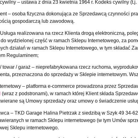
ywilny – ustawa z dnia 23 kwietnia 1964 r. Kodeks cywilny (t.j. 
nt – osoba fizyczna dokonująca ze Sprzedawcą czynności praw
nością gospodarczą lub zawodową.
 Usługa realizowana na rzecz Klienta drogą elektroniczną, pol
 do wydzielonej część w ramach Sklepu Internetowego, za po
nych działań w ramach Sklepu Internetowego, w tym składać Zam
zym Regulaminem;
 / towar / garaż – nieprefabrykowana rzecz ruchoma, wyproduk
nta, przeznaczona do sprzedaży w Sklepie internetowym. Wszy
nternetowy – platforma e-commerce prowadzona przez Sprzed
l
(wraz z podstronami), w ramach której Klient składa Sprzeda
zawierane są Umowy sprzedaży oraz umowy o świadczenie usług
wca – TKD Garage Halina Pietrzak z siedzibą w Szyk 49 34-6
wieranych w ramach Sklepu internetowego (w tym Umów sprzed
towej Sklepu internetowego.