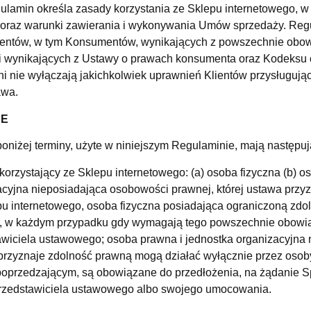
ulamin określa zasady korzystania ze Sklepu internetowego, w
 oraz warunki zawierania i wykonywania Umów sprzedaży. Regu
ientów, w tym Konsumentów, wynikających z powszechnie obo
i wynikających z Ustawy o prawach konsumenta oraz Kodeksu 
ni nie wyłączają jakichkolwiek uprawnień Klientów przysługu
awa.
JE
niżej terminy, użyte w niniejszym Regulaminie, mają następu
 korzystający ze Sklepu internetowego: (a) osoba fizyczna (b) 
acyjna nieposiadająca osobowości prawnej, której ustawa przy
pu internetowego, osoba fizyczna posiadająca ograniczoną zd
, w każdym przypadku gdy wymagają tego powszechnie obowią
awiciela ustawowego; osoba prawna i jednostka organizacyjna 
przyznaje zdolność prawną mogą działać wyłącznie przez oso
poprzedzającym, są obowiązane do przedłożenia, na żądanie 
rzedstawiciela ustawowego albo swojego umocowania.