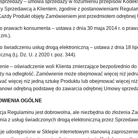
przedaży – umowa sprzedaży w rozumieniu przepisów Kodeksu
y Sprzedawcą a Klientem, zgodnie z postanowieniami Regulam
Każdy Produkt objęty Zamówieniem jest przedmiotem odrębnej
o prawach konsumenta – ustawa z dnia 30 maja 2014 r. o prawach
zm.).
 świadczeniu usług drogą elektroniczną – ustawa z dnia 18 lip
iczną (t.j. Dz. U. z 2020 r. poz. 344).
nie – oświadczenie woli Klienta zmierzające bezpośrednio do
ży na odległość. Zamówienie może obejmować więcej niż jedną
ać więcej niż jedną sztukę Produktu lub obejmować więcej niż
stanowi odrębną podstawę do zawarcia odrębnej Umowy sprzed
OWIENIA OGÓLNE
cja Regulaminu jest dobrowolna, ale niezbędna do złożenia 
ania z usług świadczonych drogą elektroniczną przez Sprzedaw
cje udostępnione w Sklepie internetowym stanowią zaproszenie