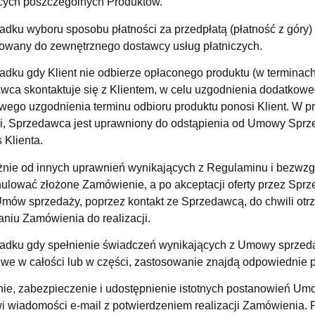
cych poszczególnych Produktów.
dku wyboru sposobu płatności za przedpłatą (płatność z góry) l
rowany do zewnętrznego dostawcy usług płatniczych.
adku gdy Klient nie odbierze opłaconego produktu (w terminac
wca skontaktuje się z Klientem, w celu uzgodnienia dodatkowe
wego uzgodnienia terminu odbioru produktu ponosi Klient. W p
ki, Sprzedawca jest uprawniony do odstąpienia od Umowy Spr
 Klienta.
żnie od innych uprawnień wynikających z Regulaminu i bezwzg
ulować złożone Zamówienie, a po akceptacji oferty przez Sprze
Umów sprzedaży, poprzez kontakt ze Sprzedawcą, do chwili ot
aniu Zamówienia do realizacji.
adku gdy spełnienie świadczeń wynikających z Umowy sprzedaży,
iwe w całości lub w części, zastosowanie znajdą odpowiednie 
nie, zabezpieczenie i udostępnienie istotnych postanowień Um
wi wiadomości e-mail z potwierdzeniem realizacji Zamówienia