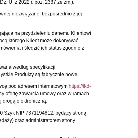
Dz. U. z 2022 r. poz. 2337 ze zm.).
nej niezwiązanej bezpośrednio z jej
egająca na przydzieleniu danemu Klientowi
mocą którego Klient może dokonywać
ówienia i śledzić ich status zgodnie z
owana według specyfikacji
stkie Produkty są fabrycznie nowe.
awcę pod adresem internetowym
https://tkd-
wcy ofertę zawarcia umowy oraz w ramach
 drogą elektroniczną.
20 Szyk NIP 7371194812, będący stroną
aży) oraz administratorem strony