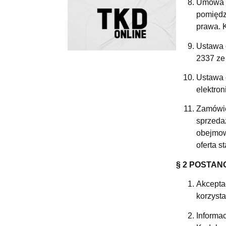
Umowa s
pomiędz
prawa. 
Ustawa 
2337 ze 
Ustawa o
elektron
Zamówie
sprzeda
obejmow
oferta 
§ 2 POSTAN
Akcepta
korzyst
Informa