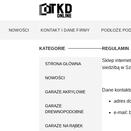
NOWOŚCI
KONTAKT I DANE FIRMY
PODŁOŻE POD
KATEGORIE
REGULAMIN
Sklep interne
STRONA GŁÓWNA
siedzibą w S
NOWOŚCI
Dane kontakt
GARAŻE AKRYLOWE
adres d
GARAŻE
DREWNOPODOBNE
e-mail:
GARAŻE NA RĄBEK