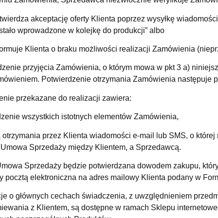
twierdza akceptację oferty Klienta poprzez wysyłkę wiadomości
stało wprowadzone w kolejkę do produkcji” albo
formuje Klienta o braku możliwości realizacji Zamówienia (nieprz
dzenie przyjęcia Zamówienia, o którym mowa w pkt 3 a) niniejs
mówieniem. Potwierdzenie otrzymania Zamówienia następuje po
nie przekazane do realizacji zawiera:
dzenie wszystkich istotnych elementów Zamówienia,
 otrzymania przez Klienta wiadomości e-mail lub SMS, o której
 Umowa Sprzedaży między Klientem, a Sprzedawcą.
mowa Sprzedaży będzie potwierdzana dowodem zakupu, który b
y pocztą elektroniczna na adres mailowy Klienta podany w Fo
cje o głównych cechach świadczenia, z uwzględnieniem przedm
iewania z Klientem, są dostępne w ramach Sklepu internetowe