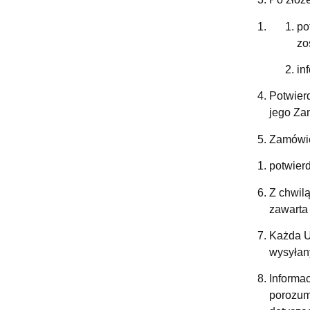
po
zo
in
Potwier
jego Za
Zamówie
potwier
Z chwilą
zawarta
Każda U
wysyłan
Informa
porozum