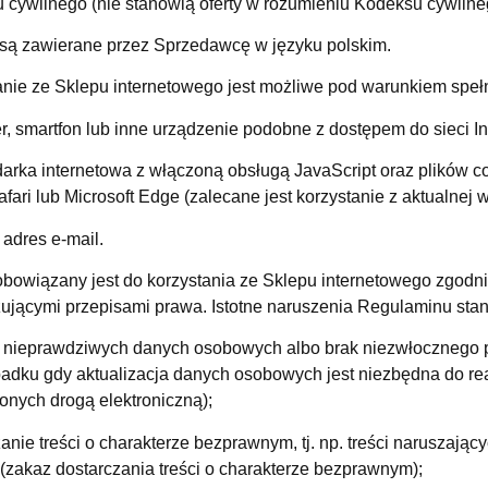
 cywilnego (nie stanowią oferty w rozumieniu Kodeksu cywilne
ą zawierane przez Sprzedawcę w języku polskim.
anie ze Sklepu internetowego jest możliwe pod warunkiem spe
, smartfon lub inne urządzenie podobne z dostępem do sieci In
arka internetowa z włączoną obsługą JavaScript oraz plików co
fari lub Microsoft Edge (zalecane jest korzystanie z aktualnej w
 adres e-mail.
zobowiązany jest do korzystania ze Sklepu internetowego zgo
ującymi przepisami prawa. Istotne naruszenia Regulaminu sta
 nieprawdziwych danych osobowych albo brak niezwłocznego 
padku gdy aktualizacja danych osobowych jest niezbędna do re
onych drogą elektroniczną);
anie treści o charakterze bezprawnym, tj. np. treści naruszając
 (zakaz dostarczania treści o charakterze bezprawnym);