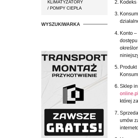
Kodeks c
KLIMATYZATORY
/ POMPY CIEPŁA
Konsume
działal
WYSZUKIWARKA
Konto –
dostępu
określo
niniejs
Produkt
Konsume
Sklep i
online.p
której 
Sprzeda
umów za
interne