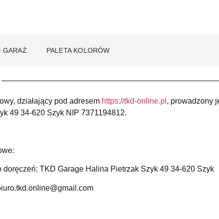
 GARAŻ
PALETA KOLORÓW
towy, działający pod adresem
https://tkd-online.pl
, prowadzony j
zyk 49 34-620 Szyk NIP 7371194812.
owe:
o doręczeń: TKD Garage Halina Pietrzak Szyk 49 34-620 Szyk
 biuro.tkd.online@gmail.com