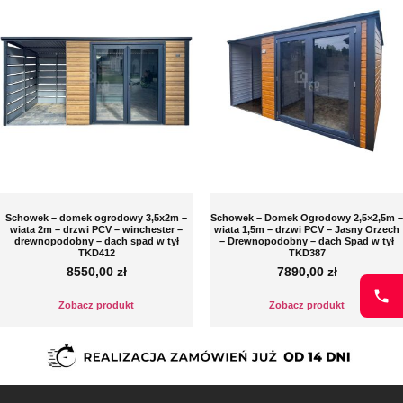
Schowek – domek ogrodowy 3,5x2m –
Schowek – Domek Ogrodowy 2,5×2,5m –
wiata 2m – drzwi PCV – winchester –
wiata 1,5m – drzwi PCV – Jasny Orzech
drewnopodobny – dach spad w tył
– Drewnopodobny – dach Spad w tył
TKD412
TKD387
8550,00
zł
7890,00
zł
Zobacz produkt
Zobacz produkt