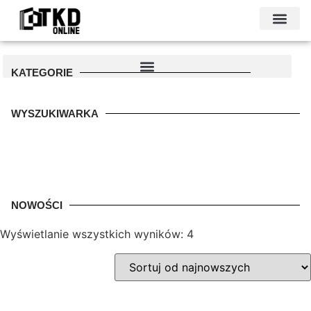
KONTAKT I DANE FIRMY
PODŁOŻE POD GARAŻ
PALETA KOLO
KATEGORIE
WYSZUKIWARKA
NOWOŚCI
Wyświetlanie wszystkich wyników: 4