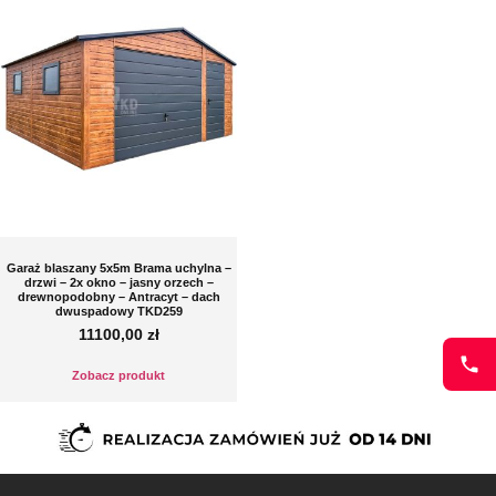
Garaż blaszany 5x5m Brama uchylna –
drzwi – 2x okno – jasny orzech –
drewnopodobny – Antracyt – dach
dwuspadowy TKD259
11100,00
zł
Zobacz produkt