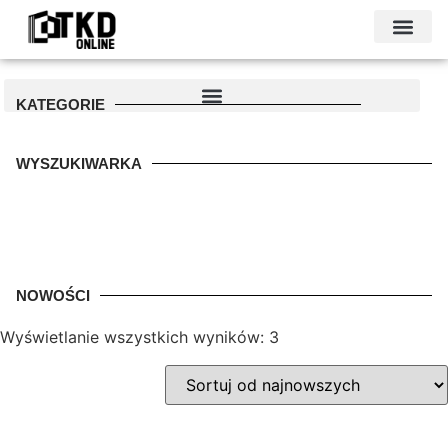
KONTAKT I DANE FIRMY
PODŁOŻE POD GARAŻ
PALETA KOLO
KATEGORIE
WYSZUKIWARKA
NOWOŚCI
Wyświetlanie wszystkich wyników: 3