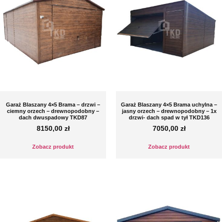
Garaż Blaszany 4×5 Brama – drzwi –
Garaż Blaszany 4×5 Brama uchylna –
ciemny orzech – drewnopodobny –
jasny orzech – drewnopodobny – 1x
dach dwuspadowy TKD87
drzwi- dach spad w tył TKD136
8150,00
zł
7050,00
zł
Zobacz produkt
Zobacz produkt