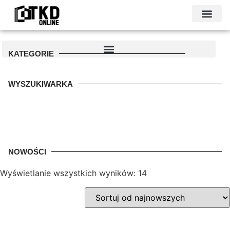
KONTAKT I DANE FIRMY
PODŁOŻE POD GARAŻ
PALETA KOLO
KATEGORIE
WYSZUKIWARKA
NOWOŚCI
Wyświetlanie wszystkich wyników: 14