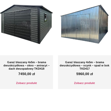
Garaż blaszany 4x5m – brama
Garaż blaszany 4x5m – brama
dwuskrzydłowa – okno – antracyt –
dwuskrzydłowa – ocynk – spad w bok
dach dwuspadowy TKD418
TKD417
7450,00
zł
5960,00
zł
Zobacz produkt
Zobacz produkt