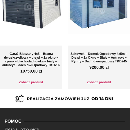
Garaż Blaszany 4×5 – Brama
Schowek – Domek Ogrodowy 4x5m –
dwuskrzydłowa – drzwi – 2x okno –
Drzwi – 2x Okno – Biały – Antracyt –
rynny – blachodachówka – biały +
Rynny – Dach dwuspadowy TKD245
antracyt – dach dwuspadowy TKD206
9200,00
zł
10750,00
zł
Zobacz produkt
Zobacz produkt
POMOC
Pytania i odpowiedzi