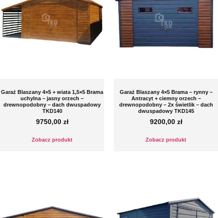
Garaż Blaszany 4×5 + wiata 1,5×5 Brama
Garaż Blaszany 4×5 Brama – rynny –
uchylna – jasny orzech –
Antracyt + ciemny orzech –
drewnopodobny – dach dwuspadowy
drewnopodobny – 2x świetlik – dach
TKD140
dwuspadowy TKD145
9750,00
zł
9200,00
zł
Zobacz produkt
Zobacz produkt