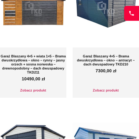
Garaż Blaszany 4×5 + wiata 1×5 – Brama
Garaż Blaszany 4×5 – Brama
dwuskrzydłowa – okno – rynny – jasny
dwuskrzydłowa – okno – antracyt –
orzech + sosna norweska –
dach dwuspadowy TKD210
drewnopodobny – dach dwuspadowy
7300,00
zł
TKD211
10490,00
zł
Zobacz produkt
Zobacz produkt