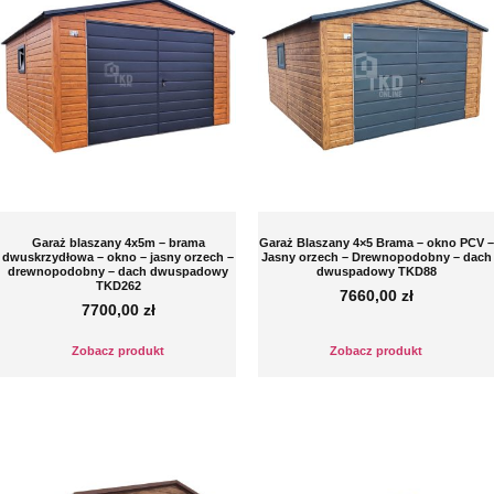
Garaż blaszany 4x5m – brama
Garaż Blaszany 4×5 Brama – okno PCV –
dwuskrzydłowa – okno – jasny orzech –
Jasny orzech – Drewnopodobny – dach
drewnopodobny – dach dwuspadowy
dwuspadowy TKD88
TKD262
7660,00
zł
7700,00
zł
Zobacz produkt
Zobacz produkt