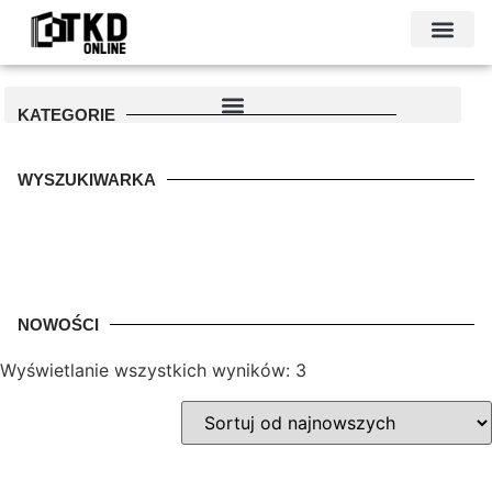
KONTAKT I DANE FIRMY
PODŁOŻE POD GARAŻ
PALETA KOLO
KATEGORIE
WYSZUKIWARKA
NOWOŚCI
Wyświetlanie wszystkich wyników: 3