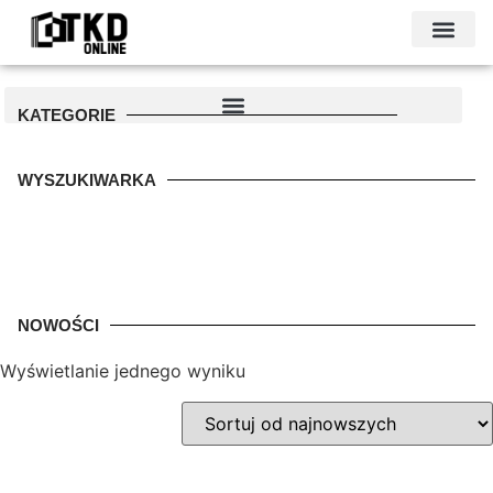
KONTAKT I DANE FIRMY
PODŁOŻE POD GARAŻ
PALETA KOLO
KATEGORIE
WYSZUKIWARKA
NOWOŚCI
Wyświetlanie jednego wyniku