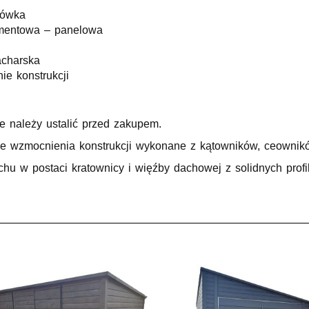
hówka
mentowa – panelowa
acharska
e konstrukcji
e należy ustalić przed zakupem.
e wzmocnienia konstrukcji wykonane z kątowników, ceowników
u w postaci kratownicy i więźby dachowej z solidnych prof