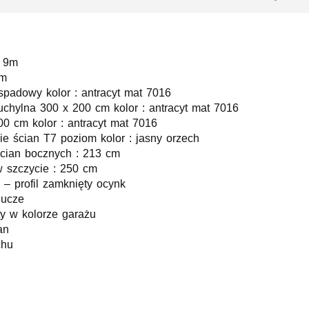
: 9m
6m
spadowy kolor : antracyt mat 7016
uchylna 300 x 200 cm kolor : antracyt mat 7016
0 cm kolor : antracyt mat 7016
ie ścian T7 poziom kolor : jasny orzech
cian bocznych : 213 cm
 szczycie : 250 cm
 – profil zamknięty ocynk
lucze
ty w kolorze garażu
an
chu