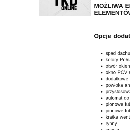
MOŻLIWA E
ELEMENTÓW
Opcje doda
spad dachu
kolory Peł
otwór okie
okno PCV 
dodatkowe 
powłoka ant
przystosow
automat do
pionowe lu
pionowe lu
kratka went
rynny
spusty