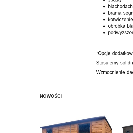
blachodac
brama seg
kotwiczenie
obróbka bl
podwyższeni
*Opcje dodatkow
Stosujemy solidn
Wzmocnienie dach
NOWOŚCI