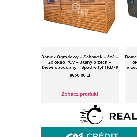
Domek Ogrodowy – Schowek – 5×3 –
Dome
2x okno PCV – Jasny orzech –
ok
Drewnopodobny – Spad w tył TKD78
orze
6650,00
zł
Zobacz produkt