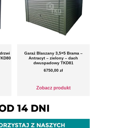
drzwi
Garaż Blaszany 3,5×5 Brama –
 TKD80
Antracyt – zielony – dach
dwuspadowy TKD81
6750,00
zł
Zobacz produkt