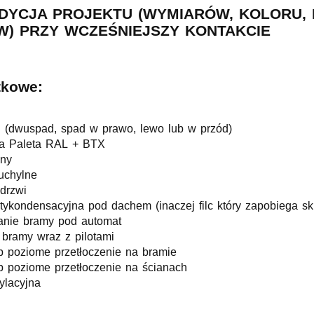
DYCJA PROJEKTU (WYMIARÓW, KOLORU, 
) PRZY WCZEŚNIEJSZY KONTAKCIE
tkowe:
 (dwuspad, spad w prawo, lewo lub w przód)
na Paleta RAL + BTX
nny
uchylne
drzwi
ykondensacyjna pod dachem (inaczej filc który zapobiega sk
anie bramy pod automat
 bramy wraz z pilotami
b poziome przetłoczenie na bramie
b poziome przetłoczenie na ścianach
ylacyjna