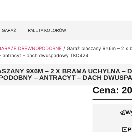
 GARAŻ
PALETA KOLORÓW
GARAŻE DREWNOPODOBNE
/ Garaż blaszany 9x6m – 2 x b
 antracyt – dach dwuspadowy TKD424
ASZANY 9X6M – 2 X BRAMA UCHYLNA – 
PODOBNY – ANTRACYT – DACH DWUSP
Cena:
2
Wy
P