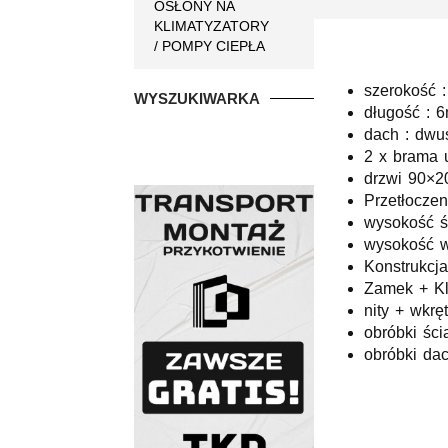
OSŁONY NA
KLIMATYZATORY
/ POMPY CIEPŁA
szerokość 
WYSZUKIWARKA
długość : 
dach : dwu
2 x brama 
drzwi 90×20
Przetłoczen
wysokość ś
wysokość w
Konstrukcja
Zamek + K
nity + wkrę
obróbki ści
obróbki da