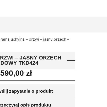
rama uchylna – drzwi – jasny orzech –
DRZWI – JASNY ORZECH
ADOWY TKD424
0590,00
zł
ślij zapytanie o produkt
rzeczytaj opis produktu