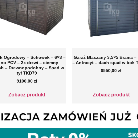
k Ogrodowy – Schowek – 6×3 –
Garaż Blaszany 3,5×5 Brama – 
no PCV – 2x drzwi – ciemny
– Antracyt – dach spad w bok
ch – Drewnopodobny – Spad w
6550,00
zł
tył TKD79
9100,00
zł
Zobacz produkt
Zobacz produkt