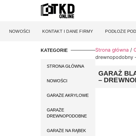
NOWOŚCI
KONTAKT I DANE FIRMY
PODŁOŻE POD
Strona główna
/
KATEGORIE
drewnopodobny –
STRONA GŁÓWNA
GARAŻ BL
– DREWNO
NOWOŚCI
GARAŻE AKRYLOWE
GARAŻE
DREWNOPODOBNE
GARAŻE NA RĄBEK