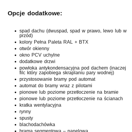
Opcje dodatkowe:
spad dachu (dwuspad, spad w prawo, lewo lub w
przód)
kolory Pełna Paleta RAL + BTX
otwór okienny
okno PCV uchylne
dodatkowe drzwi
powłoka antykondensacyjna pod dachem (inaczej
filc który zapobiega skraplaniu pary wodnej)
przystosowanie bramy pod automat
automat do bramy wraz z pilotami
pionowe lub poziome przetłoczenie na bramie
pionowe lub poziome przetłoczenie na ścianach
kratka wentylacyjna
rynny
spusty
blachodachówka
brama segmentowa – panelowa