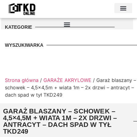
KONTAKT I DANE FIRMY
PODŁOŻE POD GARAŻ
PALETA KOLO
KATEGORIE
WYSZUKIWARKA
Strona główna
/
GARAŻE AKRYLOWE
/ Garaż blaszany –
schowek – 4,5×4,5m + wiata 1m – 2x drzwi – antracyt –
dach spad w tył TKD249
GARAŻ BLASZANY – SCHOWEK –
4,5×4,5M + WIATA 1M – 2X DRZWI –
ANTRACYT – DACH SPAD W TYŁ
TKD249