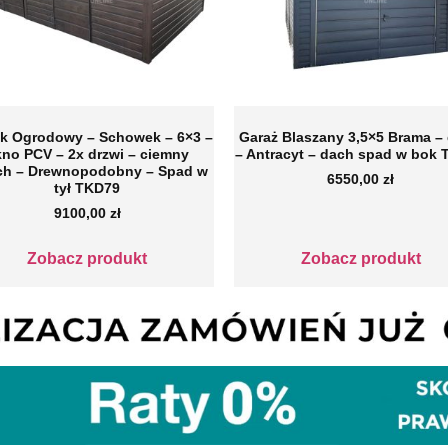
k Ogrodowy – Schowek – 6×3 –
Garaż Blaszany 3,5×5 Brama – 
no PCV – 2x drzwi – ciemny
– Antracyt – dach spad w bok
ch – Drewnopodobny – Spad w
6550,00
zł
tył TKD79
9100,00
zł
Zobacz produkt
Zobacz produkt