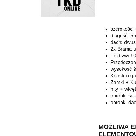
szerokość:
długość: 5
dach: dwus
2x Brama u
1x drzwi 9
Przetłocze
wysokość ś
Konstrukcja
Zamki + Kl
nity + wkrę
obróbki ści
obróbki dac
MOŻLIWA E
ELEMENTÓW