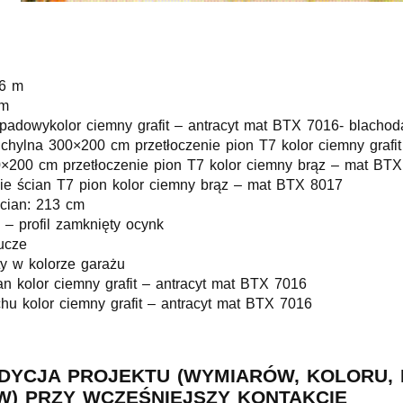
 6 m
 m
padowykolor ciemny grafit – antracyt mat BTX 7016- blacho
chylna 300×200 cm przetłoczenie pion T7 kolor ciemny grafit
0×200 cm przetłoczenie pion T7 kolor ciemny brąz – mat BT
nie ścian T7 pion kolor ciemny brąz – mat BTX 8017
cian: 213 cm
 – profil zamknięty ocynk
ucze
ty w kolorze garażu
an kolor ciemny grafit – antracyt mat BTX 7016
hu kolor ciemny grafit – antracyt mat BTX 7016
DYCJA PROJEKTU (WYMIARÓW, KOLORU, 
) PRZY WCZEŚNIEJSZY KONTAKCIE