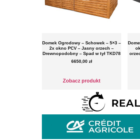
Domek Ogrodowy – Schowek – 5×3 –
Dome
2x okno PCV – Jasny orzech –
ok
Drewnopodobny – Spad w tył TKD78
orze
6650,00
zł
Zobacz produkt