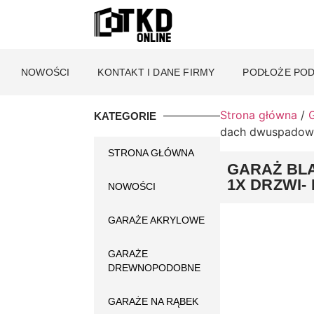
NOWOŚCI
KONTAKT I DANE FIRMY
PODŁOŻE POD
Strona główna
/
KATEGORIE
dach dwuspadow
STRONA GŁÓWNA
GARAŻ BLA
1X DRZWI
NOWOŚCI
GARAŻE AKRYLOWE
GARAŻE
DREWNOPODOBNE
GARAŻE NA RĄBEK