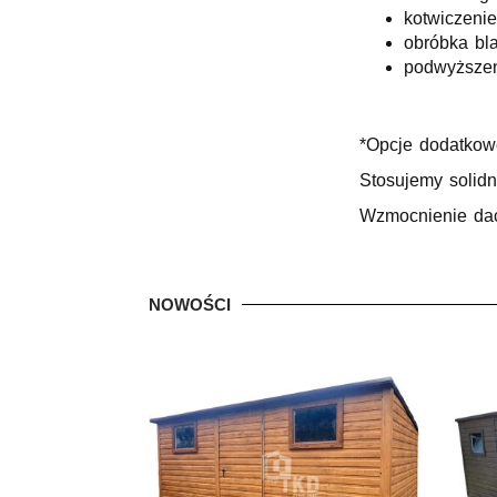
kotwiczenie
obróbka bl
podwyższeni
*Opcje dodatkow
Stosujemy solidn
Wzmocnienie dach
NOWOŚCI