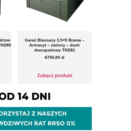
drzwi
Garaż Blaszany 3,5×5 Brama –
 TKD80
Antracyt – zielony – dach
dwuspadowy TKD81
6750,00
zł
Zobacz produkt