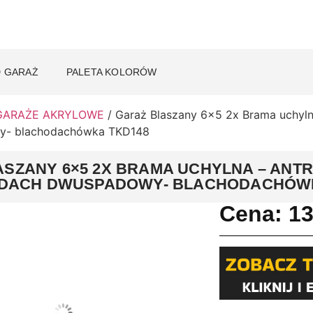
 GARAŻ
PALETA KOLORÓW
GARAŻE AKRYLOWE
/ Garaż Blaszany 6×5 2x Brama uchylna
y- blachodachówka TKD148
SZANY 6×5 2X BRAMA UCHYLNA – ANTR
- DACH DWUSPADOWY- BLACHODACHÓW
Cena:
1