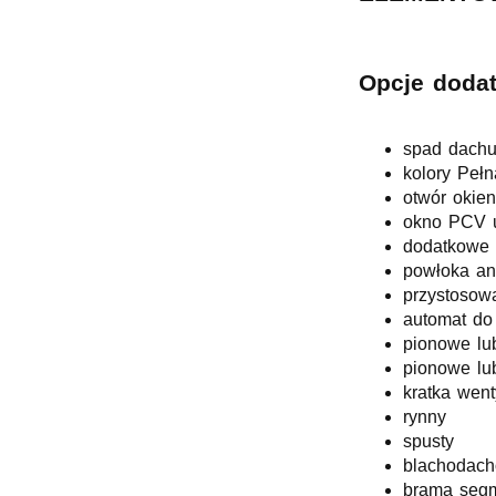
Opcje doda
spad dachu
kolory Peł
otwór okie
okno PCV 
dodatkowe 
powłoka ant
przystosow
automat do
pionowe lu
pionowe lu
kratka went
rynny
spusty
blachodac
brama seg