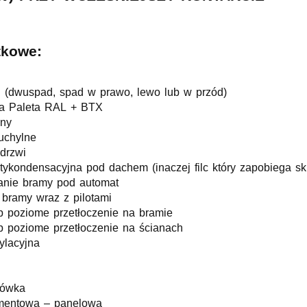
tkowe:
 (dwuspad, spad w prawo, lewo lub w przód)
na Paleta RAL + BTX
nny
uchylne
drzwi
ykondensacyjna pod dachem (inaczej filc który zapobiega sk
anie bramy pod automat
 bramy wraz z pilotami
b poziome przetłoczenie na bramie
b poziome przetłoczenie na ścianach
ylacyjna
hówka
mentowa – panelowa