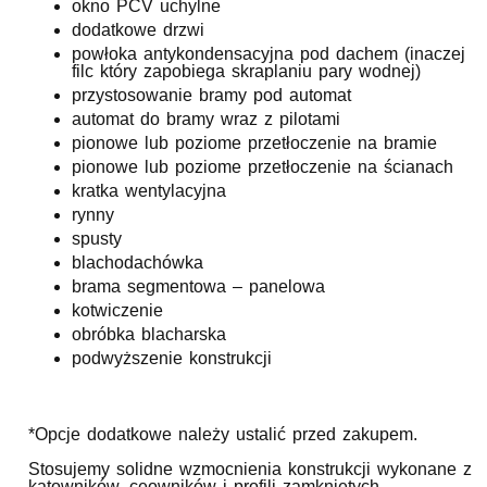
okno PCV uchylne
dodatkowe drzwi
powłoka antykondensacyjna pod dachem (inaczej
filc który zapobiega skraplaniu pary wodnej)
przystosowanie bramy pod automat
automat do bramy wraz z pilotami
pionowe lub poziome przetłoczenie na bramie
pionowe lub poziome przetłoczenie na ścianach
kratka wentylacyjna
rynny
spusty
blachodachówka
brama segmentowa – panelowa
kotwiczenie
obróbka blacharska
podwyższenie konstrukcji
*Opcje dodatkowe należy ustalić przed zakupem.
Stosujemy solidne wzmocnienia konstrukcji wykonane z
kątowników, ceowników i profili zamkniętych.