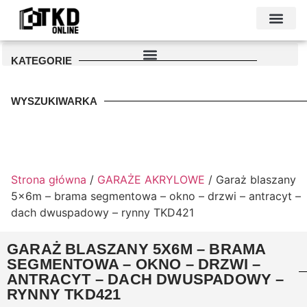
KONTAKT I DANE FIRMY
PODŁOŻE POD GARAŻ
PALETA KOLO
KATEGORIE
WYSZUKIWARKA
Strona główna
/
GARAŻE AKRYLOWE
/ Garaż blaszany
5x6m – brama segmentowa – okno – drzwi – antracyt –
dach dwuspadowy – rynny TKD421
GARAŻ BLASZANY 5X6M – BRAMA
SEGMENTOWA – OKNO – DRZWI –
ANTRACYT – DACH DWUSPADOWY –
RYNNY TKD421