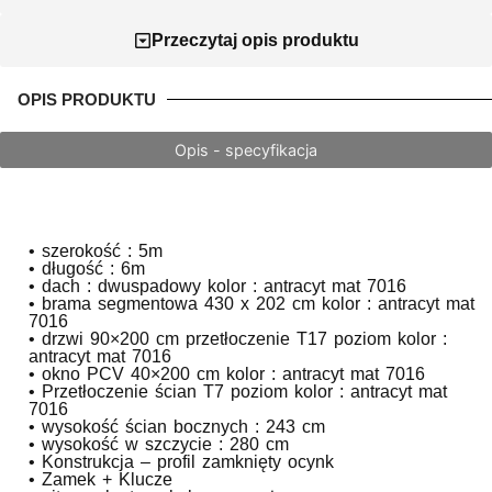
Przeczytaj opis produktu
OPIS PRODUKTU
Opis - specyfikacja
• szerokość : 5m
• długość : 6m
• dach : dwuspadowy kolor : antracyt mat 7016
• brama segmentowa 430 x 202 cm kolor : antracyt mat
7016
• drzwi 90×200 cm przetłoczenie T17 poziom kolor :
antracyt mat 7016
• okno PCV 40×200 cm kolor : antracyt mat 7016
• Przetłoczenie ścian T7 poziom kolor : antracyt mat
7016
• wysokość ścian bocznych : 243 cm
• wysokość w szczycie : 280 cm
• Konstrukcja – profil zamknięty ocynk
• Zamek + Klucze