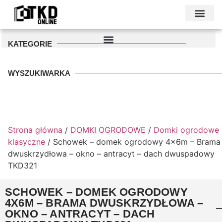
KONTAKT I DANE FIRMY
PODŁOŻE POD GARAŻ
PALETA KOLO
KATEGORIE
WYSZUKIWARKA
Strona główna
/
DOMKI OGRODOWE
/
Domki ogrodowe
klasyczne
/ Schowek – domek ogrodowy 4x6m – Brama
dwuskrzydłowa – okno – antracyt – dach dwuspadowy
TKD321
SCHOWEK – DOMEK OGRODOWY
4X6M – BRAMA DWUSKRZYDŁOWA –
OKNO – ANTRACYT – DACH