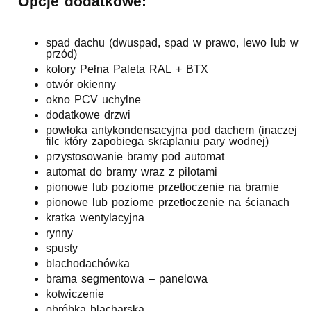
Opcje dodatkowe:
spad dachu (dwuspad, spad w prawo, lewo lub w
przód)
kolory Pełna Paleta RAL + BTX
otwór okienny
okno PCV uchylne
dodatkowe drzwi
powłoka antykondensacyjna pod dachem (inaczej
filc który zapobiega skraplaniu pary wodnej)
przystosowanie bramy pod automat
automat do bramy wraz z pilotami
pionowe lub poziome przetłoczenie na bramie
pionowe lub poziome przetłoczenie na ścianach
kratka wentylacyjna
rynny
spusty
blachodachówka
brama segmentowa – panelowa
kotwiczenie
obróbka blacharska