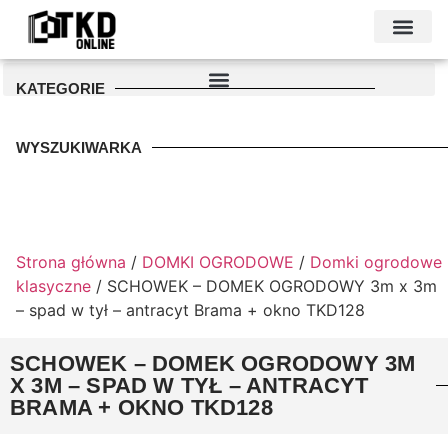
KONTAKT I DANE FIRMY
PODŁOŻE POD GARAŻ
PALETA KOLO
KATEGORIE
WYSZUKIWARKA
Strona główna
/
DOMKI OGRODOWE
/
Domki ogrodowe
klasyczne
/ SCHOWEK – DOMEK OGRODOWY 3m x 3m
– spad w tył – antracyt Brama + okno TKD128
SCHOWEK – DOMEK OGRODOWY 3M
X 3M – SPAD W TYŁ – ANTRACYT
BRAMA + OKNO TKD128