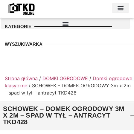
KONTAKT I DANE FIRMY
PODŁOŻE POD GARAŻ
PALETA KOLO
KATEGORIE
WYSZUKIWARKA
Strona główna
/
DOMKI OGRODOWE
/
Domki ogrodowe
klasyczne
/ SCHOWEK – DOMEK OGRODOWY 3m x 2m
– spad w tył – antracyt TKD428
SCHOWEK – DOMEK OGRODOWY 3M
X 2M – SPAD W TYŁ – ANTRACYT
TKD428