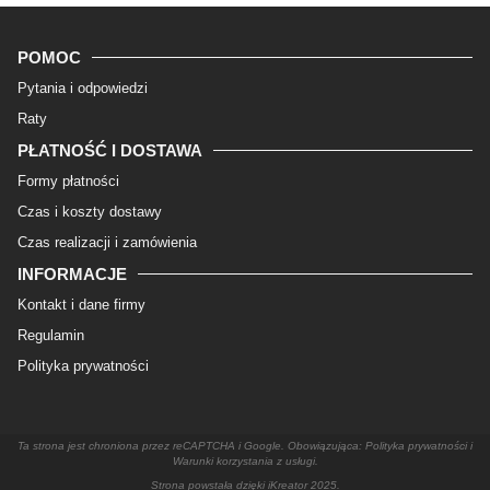
POMOC
Pytania i odpowiedzi
Raty
PŁATNOŚĆ I DOSTAWA
Formy płatności
Czas i koszty dostawy
Czas realizacji i zamówienia
INFORMACJE
Kontakt i dane firmy
Regulamin
Polityka prywatności
Ta strona jest chroniona przez reCAPTCHA i Google. Obowiązująca: Polityka prywatności i
Warunki korzystania z usługi.
Strona powstała dzięki
iKreator 2025
.