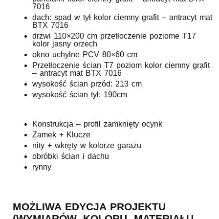
7016
dach: spad w tył kolor ciemny grafit – antracyt mat
BTX 7016
drzwi 110×200 cm przetłoczenie poziome T17
kolor jasny orzech
okno uchylne PCV 80×60 cm
Przetłoczenie ścian T7 poziom kolor ciemny grafit
– antracyt mat BTX 7016
wysokość ścian przód: 213 cm
wysokość ścian tył: 190cm
Konstrukcja – profil zamknięty ocynk
Zamek + Klucze
nity + wkręty w kolorze garażu
obróbki ścian i dachu
rynny
MOŻLIWA EDYCJA PROJEKTU
(WYMIARÓW, KOLORU, MATERIAŁU