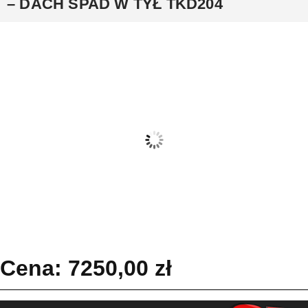
– DACH SPAD W TYŁ TKD204
Cena:
7250,00
zł