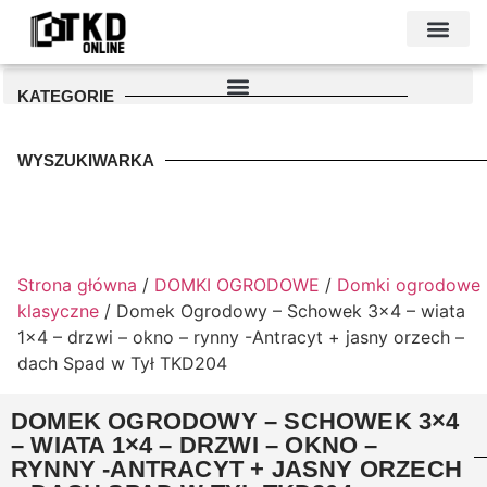
KONTAKT I DANE FIRMY
PODŁOŻE POD GARAŻ
PALETA KOLO
KATEGORIE
WYSZUKIWARKA
Strona główna
/
DOMKI OGRODOWE
/
Domki ogrodowe
klasyczne
/ Domek Ogrodowy – Schowek 3×4 – wiata
1×4 – drzwi – okno – rynny -Antracyt + jasny orzech –
dach Spad w Tył TKD204
DOMEK OGRODOWY – SCHOWEK 3×4
– WIATA 1×4 – DRZWI – OKNO –
RYNNY -ANTRACYT + JASNY ORZECH