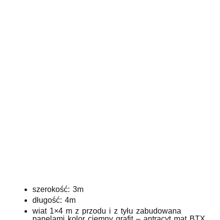
szerokość: 3m
długość: 4m
wiat 1×4 m z przodu i z tyłu zabudowana
panelami kolor ciemny grafit – antracyt mat BTX