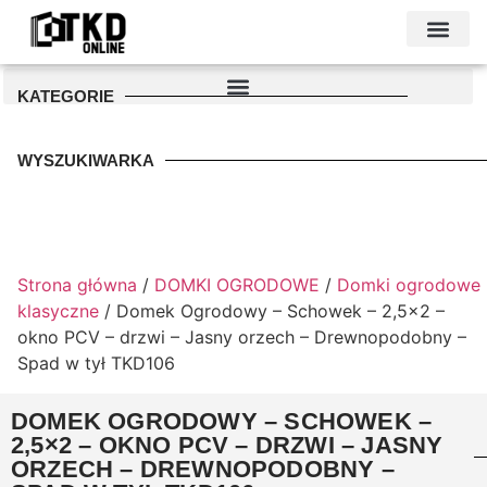
KONTAKT I DANE FIRMY
PODŁOŻE POD GARAŻ
PALETA KOLO
KATEGORIE
WYSZUKIWARKA
Strona główna
/
DOMKI OGRODOWE
/
Domki ogrodowe
klasyczne
/ Domek Ogrodowy – Schowek – 2,5×2 –
okno PCV – drzwi – Jasny orzech – Drewnopodobny –
Spad w tył TKD106
DOMEK OGRODOWY – SCHOWEK –
2,5×2 – OKNO PCV – DRZWI – JASNY
ORZECH – DREWNOPODOBNY –