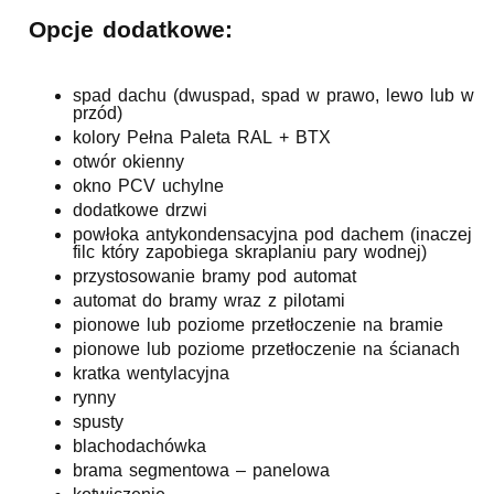
Opcje dodatkowe:
spad dachu (dwuspad, spad w prawo, lewo lub w
przód)
kolory Pełna Paleta RAL + BTX
otwór okienny
okno PCV uchylne
dodatkowe drzwi
powłoka antykondensacyjna pod dachem (inaczej
filc który zapobiega skraplaniu pary wodnej)
przystosowanie bramy pod automat
automat do bramy wraz z pilotami
pionowe lub poziome przetłoczenie na bramie
pionowe lub poziome przetłoczenie na ścianach
kratka wentylacyjna
rynny
spusty
blachodachówka
brama segmentowa – panelowa