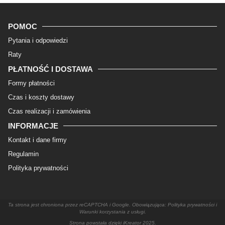
POMOC
Pytania i odpowiedzi
Raty
PŁATNOŚĆ I DOSTAWA
Formy płatności
Czas i koszty dostawy
Czas realizacji i zamówienia
INFORMACJE
Kontakt i dane firmy
Regulamin
Polityka prywatności
Ta strona jest chroniona przez reCAPTCHA i Google. Obowiązująca: Polityka prywatności i
Warunki korzystania z usługi.
Strona powstała dzięki
iKreator 2025
.