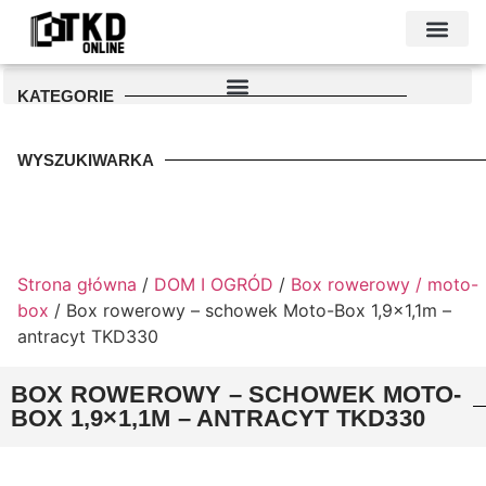
KONTAKT I DANE FIRMY
PODŁOŻE POD GARAŻ
PALETA KOLO
KATEGORIE
WYSZUKIWARKA
Strona główna
/
DOM I OGRÓD
/
Box rowerowy / moto-
box
/ Box rowerowy – schowek Moto-Box 1,9×1,1m –
antracyt TKD330
BOX ROWEROWY – SCHOWEK MOTO-
BOX 1,9×1,1M – ANTRACYT TKD330